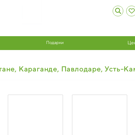
Подарки
Це
тане, Караганде, Павлодаре, Усть-К