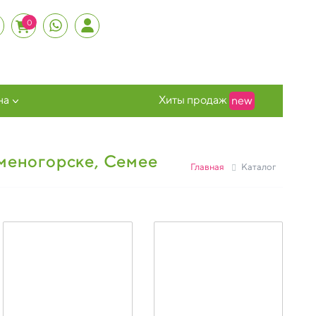
0
на
Хиты продаж
new
аменогорске, Семее
Главная
Каталог